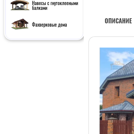
Навесы с гнутоклееными
балками
ОПИСАНИЕ
Фахверковые дома