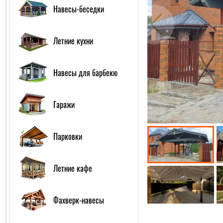
Навесы-беседки
Летние кухни
Навесы для барбекю
Гаражи
Парковки
Летние кафе
Фахверк-навесы