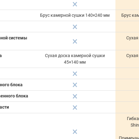
Брус камерной сушки 140×240 мм
Брус ка
ьной системы
Сухая
а
Сухая доска камерной сушки
Сухая
45×140 мм
ного блока
венного блока
асти
Гибка
Shi
Примечан