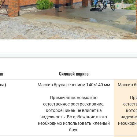
нт
Силовой каркас
са)
Массив бруса сечением 140×140 мм
Массив б
Примечание: возможно
Пр
естественное растрескивание,
естест
которое никак не влияет на
котор
надежность. Во избежание этого
надежно
необходимо использовать клееный
необходи
брус