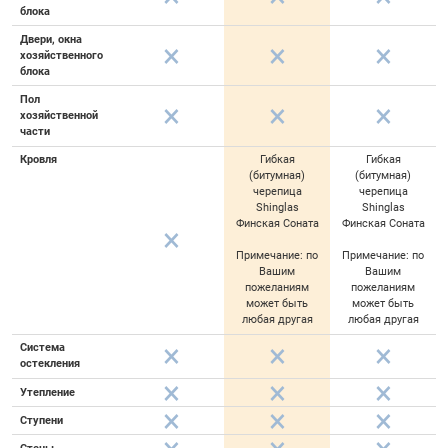
блока
Двери, окна
хозяйственного
блока
Пол
хозяйственной
части
Кровля
Гибкая
Гибкая
(битумная)
(битумная)
черепица
черепица
Shinglas
Shinglas
Финская Соната
Финская Соната
Примечание: по
Примечание: по
Вашим
Вашим
пожеланиям
пожеланиям
может быть
может быть
любая другая
любая другая
Система
остекления
Утепление
Ступени