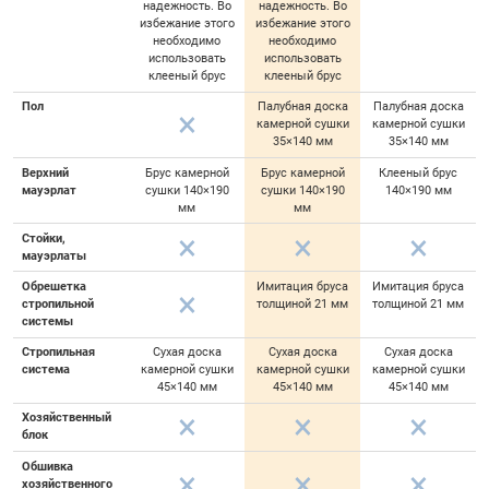
надежность. Во
надежность. Во
избежание этого
избежание этого
необходимо
необходимо
использовать
использовать
клееный брус
клееный брус
Пол
Палубная доска
Палубная доска
камерной сушки
камерной сушки
35×140 мм
35×140 мм
Верхний
Брус камерной
Брус камерной
Клееный брус
мауэрлат
сушки 140×190
сушки 140×190
140×190 мм
мм
мм
Стойки,
мауэрлаты
Обрешетка
Имитация бруса
Имитация бруса
стропильной
толщиной 21 мм
толщиной 21 мм
системы
Стропильная
Сухая доска
Сухая доска
Сухая доска
система
камерной сушки
камерной сушки
камерной сушки
45×140 мм
45×140 мм
45×140 мм
Хозяйственный
блок
Обшивка
хозяйственного