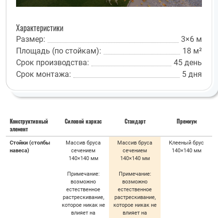
Характеристики
Размер:
3×6 м
Площадь (по стойкам):
18 м²
Срок производства:
45 день
Срок монтажа:
5 дня
Конструктивный
Силовой каркас
Стандарт
Премиум
элемент
Стойки (столбы
Массив бруса
Массив бруса
Клееный брус
навеса)
сечением
сечением
140×140 мм
140×140 мм
140×140 мм
Примечание:
Примечание:
возможно
возможно
естественное
естественное
растрескивание,
растрескивание,
которое никак не
которое никак не
влияет на
влияет на