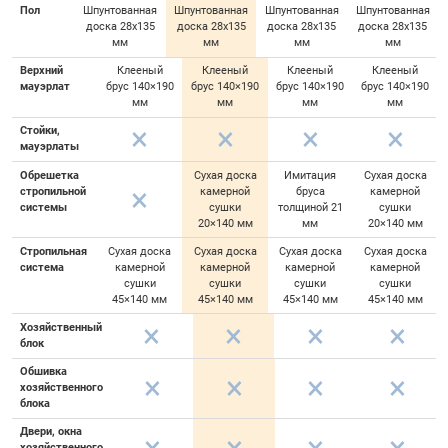
Пол
Шпунтованная
Шпунтованная
Шпунтованная
Шпунтованная
доска 28х135
доска 28х135
доска 28х135
доска 28х135
мм
мм
мм
мм
Верхний
Клееный
Клееный
Клееный
Клееный
мауэрлат
брус 140×190
брус 140×190
брус 140×190
брус 140×190
мм
мм
мм
мм
Стойки,
мауэрлаты
Обрешетка
Сухая доска
Имитация
Сухая доска
стропильной
камерной
бруса
камерной
системы
сушки
толщиной 21
сушки
20×140 мм
мм
20×140 мм
Стропильная
Сухая доска
Сухая доска
Сухая доска
Сухая доска
система
камерной
камерной
камерной
камерной
сушки
сушки
сушки
сушки
45×140 мм
45×140 мм
45×140 мм
45×140 мм
Хозяйственный
блок
Обшивка
хозяйственного
блока
Двери, окна
хозяйственного