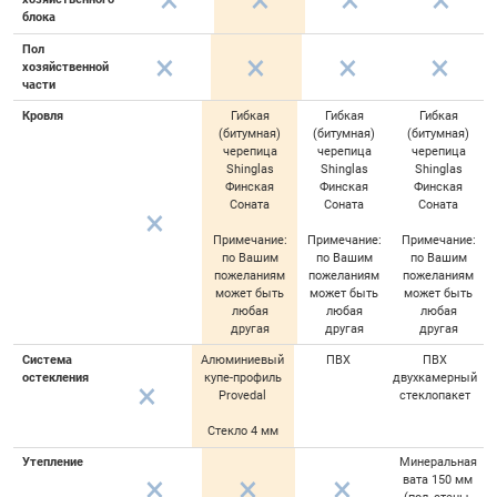
блока
Пол
хозяйственной
части
Кровля
Гибкая
Гибкая
Гибкая
(битумная)
(битумная)
(битумная)
черепица
черепица
черепица
Shinglas
Shinglas
Shinglas
Финская
Финская
Финская
Соната
Соната
Соната
Примечание:
Примечание:
Примечание:
по Вашим
по Вашим
по Вашим
пожеланиям
пожеланиям
пожеланиям
может быть
может быть
может быть
любая
любая
любая
другая
другая
другая
Система
Алюминиевый
ПВХ
ПВХ
остекления
купе-профиль
двухкамерный
Provedal
стеклопакет
Стекло 4 мм
Утепление
Минеральная
вата 150 мм