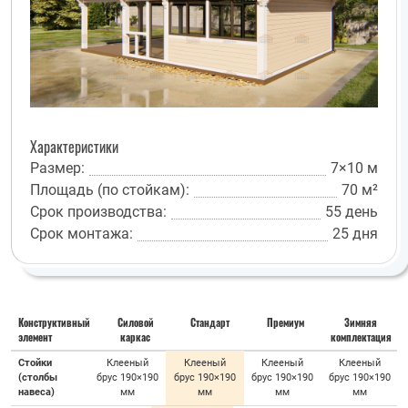
Характеристики
Размер:
7×10 м
Площадь (по стойкам):
70 м²
Срок производства:
55 день
Срок монтажа:
25 дня
Конструктивный
Силовой
Стандарт
Премиум
Зимняя
элемент
каркас
комплектация
Стойки
Клееный
Клееный
Клееный
Клееный
(столбы
брус 190×190
брус 190×190
брус 190×190
брус 190×190
навеса)
мм
мм
мм
мм