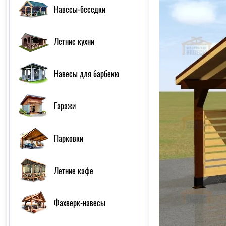
Навесы-беседки
Летние кухни
Навесы для барбекю
Гаражи
Парковки
Летние кафе
Фахверк-навесы