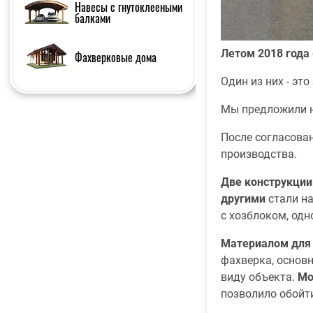
Навесы с гнутоклееными
балками
Летом 2018 года
Фахверковые дома
Один из них - эт
Мы предложили н
После согласова
производства.
Две конструкции
другими
стали на
с хозблоком, од
Материалом для
фахверка, основ
виду объекта.
Мо
позволило обойт