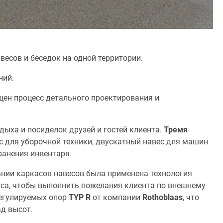
авесов и беседок на одной территории.
ний.
щен процесс детального проектирования и
дыха и посиделок друзей и гостей клиента.
Тремя
с для уборочной техники, двускатный навес для машин
ранения инвентаря.
ании каркасов навесов была применена технология
уса, чтобы выполнить пожелания клиента по внешнему
егулируемых опор
TYP R
от компании
Rothoblaas
, что
д высот.