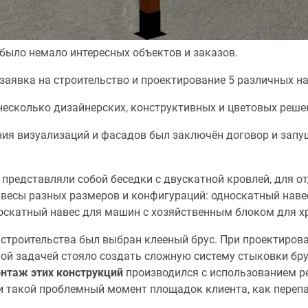
было немало интересных объектов и заказов.
о заявка на строительство и проектирование 5 различных н
есколько дизайнерских, конструктивных и цветовых реше
ния визуализаций и фасадов был заключён договор и запу
представляли собой беседки с двускатной кровлей, для от
весы разных размеров и конфигураций: односкатный наве
носкатный навес для машин с хозяйственным блоком для х
строительства был выбран клееный брус. При проектиров
ной задачей стояло создать сложную систему стыковки бр
нтаж этих конструкций
производился с использованием р
и такой проблемный момент площадок клиента, как перепа