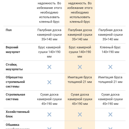
надежность. Во
надежность. Во
избежание этого
избежание этого
необходимо
необходимо
использовать
использовать
клееный брус
клееный брус
Пол
Палубная доска
Палубная доска
Палубная доска
камерной сушки
камерной сушки
камерной сушки
35×140 мм
35×140 мм
35×140 мм
Верхний
Брус камерной
Брус камерной
Клееный брус
мауэрлат
сушки 140×190
сушки 140×190
140×190 мм
мм
мм
Стойки,
мауэрлаты
Обрешетка
Имитация бруса
Имитация бруса
стропильной
толщиной 21 мм
толщиной 21 мм
системы
Стропильная
Сухая доска
Сухая доска
Сухая доска
система
камерной сушки
камерной сушки
камерной сушки
45×190 мм
45×190 мм
45×190 мм
Хозяйственный
блок
Обшивка