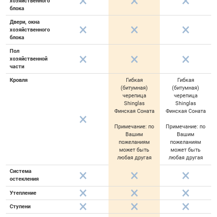
хозяйственного
блока
Двери, окна
хозяйственного
блока
Пол
хозяйственной
части
Кровля
Гибкая
Гибкая
(битумная)
(битумная)
черепица
черепица
Shinglas
Shinglas
Финская Соната
Финская Соната
Примечание: по
Примечание: по
Вашим
Вашим
пожеланиям
пожеланиям
может быть
может быть
любая другая
любая другая
Система
остекления
Утепление
Ступени