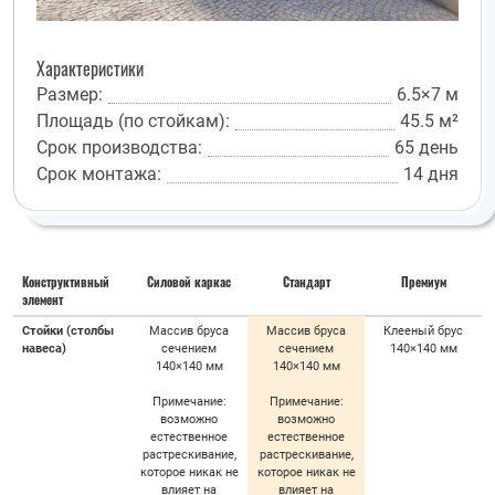
Характеристики
Размер:
6.5×7 м
Площадь (по стойкам):
45.5 м²
Срок производства:
65 день
Срок монтажа:
14 дня
Конструктивный
Силовой каркас
Стандарт
Премиум
элемент
Стойки (столбы
Массив бруса
Массив бруса
Клееный брус
навеса)
сечением
сечением
140×140 мм
140×140 мм
140×140 мм
Примечание:
Примечание:
возможно
возможно
естественное
естественное
растрескивание,
растрескивание,
которое никак не
которое никак не
влияет на
влияет на