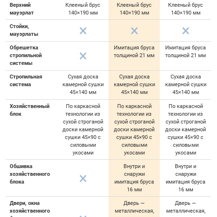
Верхний
Клееный брус
Клееный брус
Клееный брус
мауэрлат
140×190 мм
140×190 мм
140×190 мм
Стойки,
мауэрлаты
Обрешетка
Имитация бруса
Имитация бруса
стропильной
толщиной 21 мм
толщиной 21 мм
системы
Стропильная
Сухая доска
Сухая доска
Сухая доска
система
камерной сушки
камерной сушки
камерной сушки
45×140 мм
45×140 мм
45×140 мм
Хозяйственный
По каркасной
По каркасной
По каркасной
блок
технологии из
технологии из
технологии из
сухой строганой
сухой строганой
сухой строганой
доски камерной
доски камерной
доски камерной
сушки 45×90 с
сушки 45×90 с
сушки 45×90 с
силовыми
силовыми
силовыми
укосами
укосами
укосами
Обшивка
Внутри и
Внутри и
хозяйственного
снаружи
снаружи
блока
имитация бруса
имитация бруса
16 мм
16 мм
Двери, окна
Дверь —
Дверь —
хозяйственного
металлическая,
металлическая,