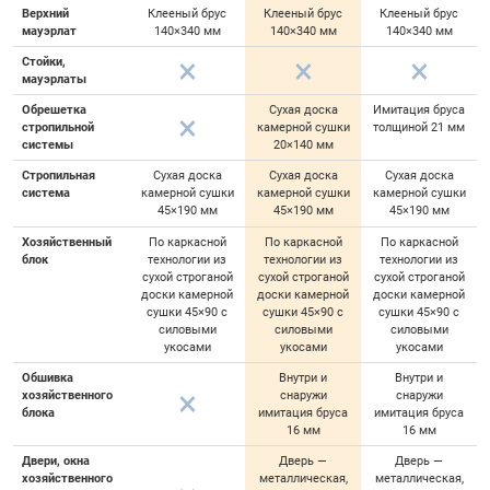
Верхний
Клееный брус
Клееный брус
Клееный брус
мауэрлат
140×340 мм
140×340 мм
140×340 мм
Стойки,
мауэрлаты
Обрешетка
Сухая доска
Имитация бруса
стропильной
камерной сушки
толщиной 21 мм
системы
20×140 мм
Стропильная
Сухая доска
Сухая доска
Сухая доска
система
камерной сушки
камерной сушки
камерной сушки
45×190 мм
45×190 мм
45×190 мм
Хозяйственный
По каркасной
По каркасной
По каркасной
блок
технологии из
технологии из
технологии из
сухой строганой
сухой строганой
сухой строганой
доски камерной
доски камерной
доски камерной
сушки 45×90 с
сушки 45×90 с
сушки 45×90 с
силовыми
силовыми
силовыми
укосами
укосами
укосами
Обшивка
Внутри и
Внутри и
хозяйственного
снаружи
снаружи
блока
имитация бруса
имитация бруса
16 мм
16 мм
Двери, окна
Дверь —
Дверь —
хозяйственного
металлическая,
металлическая,