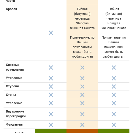
части
Кровля
Гибкая
Гибкая
(битумная)
(битумная)
черепица
черепица
Shinglas
Shinglas
Финская Соната
Финская Соната
Примечание: по
Примечание: по
Вашим
Вашим
пожеланиям
пожеланиям
может быть
может быть
любая другая
любая другая
Система
остекления
Утепление
Ступени
Стены
Утепление
Внутренние
перегородки
Фундамент