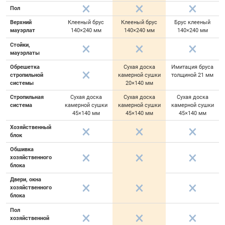
Пол
Верхний
Клееный брус
Клееный брус
Брус клееный
мауэрлат
140×240 мм
140×240 мм
140×240 мм
Стойки,
мауэрлаты
Обрешетка
Сухая доска
Имитация бруса
стропильной
камерной сушки
толщиной 21 мм
системы
20×140 мм
Стропильная
Сухая доска
Сухая доска
Сухая доска
система
камерной сушки
камерной сушки
камерной сушки
45×140 мм
45×140 мм
45×140 мм
Хозяйственный
блок
Обшивка
хозяйственного
блока
Двери, окна
хозяйственного
блока
Пол
хозяйственной