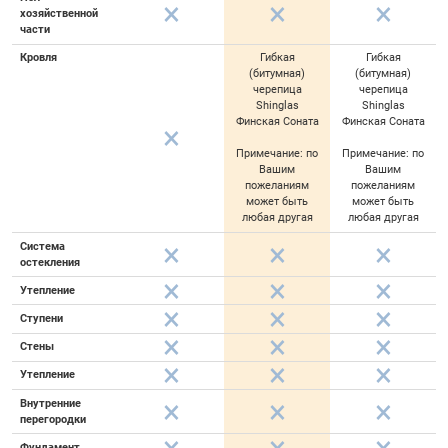
хозяйственной
части
Кровля
Гибкая
Гибкая
(битумная)
(битумная)
черепица
черепица
Shinglas
Shinglas
Финская Соната
Финская Соната
Примечание: по
Примечание: по
Вашим
Вашим
пожеланиям
пожеланиям
может быть
может быть
любая другая
любая другая
Система
остекления
Утепление
Ступени
Стены
Утепление
Внутренние
перегородки
Фундамент