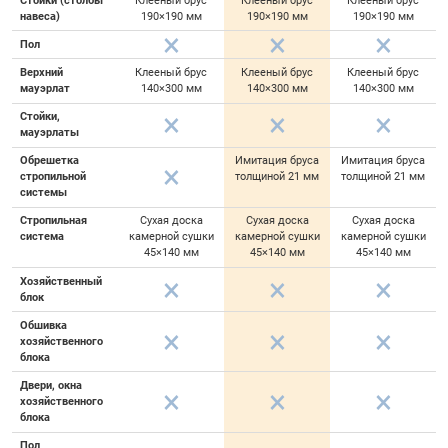
Стойки (столбы
Клееный брус
Клееный брус
Клееный брус
навеса)
190×190 мм
190×190 мм
190×190 мм
Пол
Верхний
Клееный брус
Клееный брус
Клееный брус
мауэрлат
140×300 мм
140×300 мм
140×300 мм
Стойки,
мауэрлаты
Обрешетка
Имитация бруса
Имитация бруса
стропильной
толщиной 21 мм
толщиной 21 мм
системы
Стропильная
Сухая доска
Сухая доска
Сухая доска
система
камерной сушки
камерной сушки
камерной сушки
45×140 мм
45×140 мм
45×140 мм
Хозяйственный
блок
Обшивка
хозяйственного
блока
Двери, окна
хозяйственного
блока
Пол