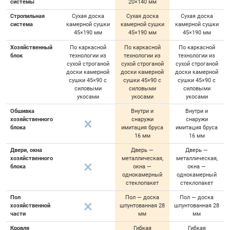
системы
20×140 мм
Стропильная
Сухая доска
Сухая доска
Сухая доска
система
камерной сушки
камерной сушки
камерной сушки
45×190 мм
45×190 мм
45×190 мм
Хозяйственный
По каркасной
По каркасной
По каркасной
блок
технологии из
технологии из
технологии из
сухой строганой
сухой строганой
сухой строганой
доски камерной
доски камерной
доски камерной
сушки 45×90 с
сушки 45×90 с
сушки 45×90 с
силовыми
силовыми
силовыми
укосами
укосами
укосами
Обшивка
Внутри и
Внутри и
хозяйственного
снаружи
снаружи
блока
имитация бруса
имитация бруса
16 мм
16 мм
Двери, окна
Дверь —
Дверь —
хозяйственного
металлическая,
металлическая,
блока
окна —
окна —
однокамерный
однокамерный
стеклопакет
стеклопакет
Пол
Пол — доска
Пол — доска
хозяйственной
шпунтованная 28
шпунтованная 28
части
мм
мм
Кровля
Гибкая
Гибкая