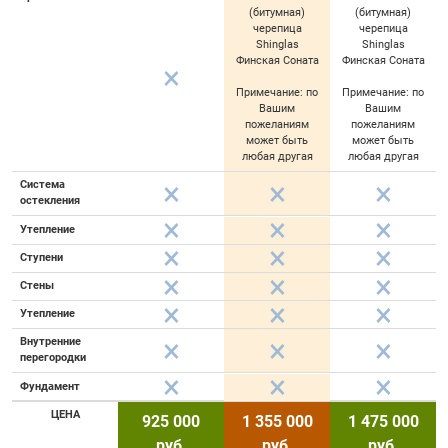
(битумная)
(битумная)
черепица
черепица
Shinglas
Shinglas
Финская Соната
Финская Соната
Примечание: по
Примечание: по
Вашим
Вашим
пожеланиям
пожеланиям
может быть
может быть
любая другая
любая другая
Система
остекления
Утепление
Ступени
Стены
Утепление
Внутренние
перегородки
Фундамент
ЦЕНА
925 000
1 355 000
1 475 000
руб.
руб.
руб.