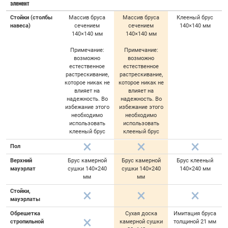
элемент
Стойки (столбы
Массив бруса
Массив бруса
Клееный брус
навеса)
сечением
сечением
140×140 мм
140×140 мм
140×140 мм
Примечание:
Примечание:
возможно
возможно
естественное
естественное
растрескивание,
растрескивание,
которое никак не
которое никак не
влияет на
влияет на
надежность. Во
надежность. Во
избежание этого
избежание этого
необходимо
необходимо
использовать
использовать
клееный брус
клееный брус
Пол
Верхний
Брус камерной
Брус камерной
Брус клееный
мауэрлат
сушки 140×240
сушки 140×240
140×240 мм
мм
мм
Стойки,
мауэрлаты
Обрешетка
Сухая доска
Имитация бруса
стропильной
камерной сушки
толщиной 21 мм