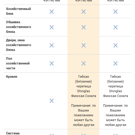
45×140 мм
45×140 мм
45×140 мм
Хозяйственный
блок
Обшивка
хозяйственного
блока
Двери, окна
хозяйственного
блока
Пол
хозяйственной
части
Кровля
Гибкая
Гибкая
(битумная)
(битумная)
черепица
черепица
Shinglas
Shinglas
Финская Соната
Финская Соната
Примечание: по
Примечание: по
Вашим
Вашим
пожеланиям
пожеланиям
может быть
может быть
любая другая
любая другая
Система