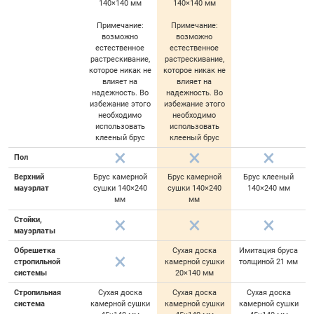
140×140 мм
140×140 мм
Примечание:
Примечание:
возможно
возможно
естественное
естественное
растрескивание,
растрескивание,
которое никак не
которое никак не
влияет на
влияет на
надежность. Во
надежность. Во
избежание этого
избежание этого
необходимо
необходимо
использовать
использовать
клееный брус
клееный брус
Пол
Верхний
Брус камерной
Брус камерной
Брус клееный
мауэрлат
сушки 140×240
сушки 140×240
140×240 мм
мм
мм
Стойки,
мауэрлаты
Обрешетка
Сухая доска
Имитация бруса
стропильной
камерной сушки
толщиной 21 мм
системы
20×140 мм
Стропильная
Сухая доска
Сухая доска
Сухая доска
система
камерной сушки
камерной сушки
камерной сушки