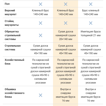
Пол
Верхний
Клееный брус
Клееный брус
Брус клееный
мауэрлат
140×240 мм
140×240 мм
140×240 мм
Стойки,
мауэрлаты
Обрешетка
Сухая доска
Имитация бруса
стропильной
камерной сушки
толщиной 21 мм
системы
20×140 мм
Стропильная
Сухая доска
Сухая доска
Сухая доска
система
камерной сушки
камерной сушки
камерной сушки
45×190 мм
45×190 мм
45×190 мм
Хозяйственный
По каркасной
По каркасной
По каркасной
блок
технологии из
технологии из
технологии из
сухой строганой
сухой строганой
сухой строганой
доски камерной
доски камерной
доски камерной
сушки 45×90 с
сушки 45×90 с
сушки 45×90 с
силовыми
силовыми
силовыми
укосами
укосами
укосами
Обшивка
Внутри и
Внутри и
хозяйственного
снаружи
снаружи
блока
имитация бруса
имитация бруса
16 мм
16 мм