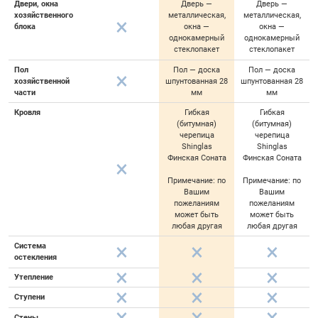
Двери, окна
Дверь —
Дверь —
хозяйственного
металлическая,
металлическая,
блока
окна —
окна —
однокамерный
однокамерный
стеклопакет
стеклопакет
Пол
Пол — доска
Пол — доска
хозяйственной
шпунтованная 28
шпунтованная 28
части
мм
мм
Кровля
Гибкая
Гибкая
(битумная)
(битумная)
черепица
черепица
Shinglas
Shinglas
Финская Соната
Финская Соната
Примечание: по
Примечание: по
Вашим
Вашим
пожеланиям
пожеланиям
может быть
может быть
любая другая
любая другая
Система
остекления
Утепление
Ступени
Стены