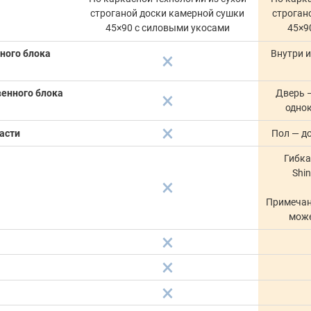
строганой доски камерной сушки
строган
45×90 с силовыми укосами
45×9
ного блока
Внутри 
венного блока
Дверь —
одно
асти
Пол — д
Гибка
Shi
Примечан
може