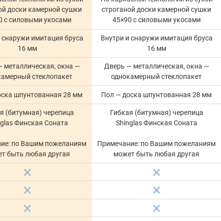
ой доски камерной сушки
строганой доски камерной сушки
0 с силовыми укосами
45×90 с силовыми укосами
и снаружи имитация бруса
Внутри и снаружи имитация бруса
16 мм
16 мм
 металлическая, окна —
Дверь — металлическая, окна —
камерный стеклопакет
однокамерный стеклопакет
оска шпунтованная 28 мм
Пол — доска шпунтованная 28 мм
я (битумная) черепица
Гибкая (битумная) черепица
nglas Финская Соната
Shinglas Финская Соната
ие: по Вашим пожеланиям
Примечание: по Вашим пожеланиям
т быть любая другая
может быть любая другая