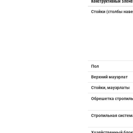
Конструктивный элеме
Стойки (столбы наве
Пол
Верхний мауэрлат
Стойки, мауэрлаты
Обрешетка стропил
Стропильная систем
Хозяйственный блок