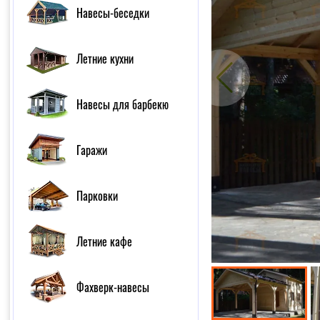
Навесы-беседки
Летние кухни
Навесы для барбекю
Гаражи
Парковки
Летние кафе
Фахверк-навесы