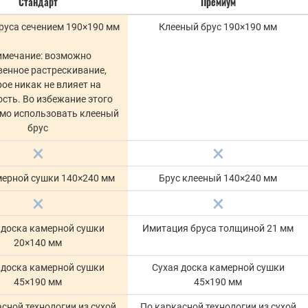
Стандарт
Премиум
руса сечением 190×190 мм
Клееный брус 190×190 мм
имечание: возможно
венное растрескивание,
ое никак не влияет на
сть. Во избежание этого
мо использовать клееный
брус
мерной сушки 140×240 мм
Брус клееный 140×240 мм
 доска камерной сушки
Имитация бруса толщиной 21 мм
20×140 мм
 доска камерной сушки
Сухая доска камерной сушки
45×190 мм
45×190 мм
сной технологии из сухой
По каркасной технологии из сухой