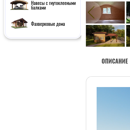
Навесы с гнутоклееными
балками
Фахверковые дома
ОПИСАНИЕ