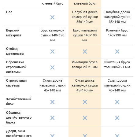
клееный брус
клееный брус
Пол
Палубная доска
Палубная доска
камерной сушки
камерной сушки
35×140 мм
35×140 мм
Верхний
Брус камерной
Брус камерной
Клееный брус
мауэрлат
сушки 140×190
сушки 140×190
140×190 мм
мм
мм
Стойки,
мауэрлаты
Обрешетка
Имитация бруса
Имитация бруса
стропильной
толщиной 21 мм
толщиной 21 мм
системы
Стропильная
Сухая доска
Сухая доска
Сухая доска
система
камерной сушки
камерной сушки
камерной сушки
45×140 мм
45×140 мм
45×140 мм
Хозяйственный
блок
Обшивка
хозяйственного
блока
Двери, окна
хозяйственного