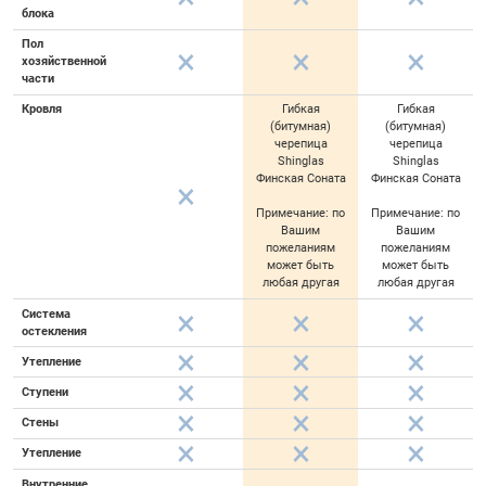
блока
Пол
хозяйственной
части
Кровля
Гибкая
Гибкая
(битумная)
(битумная)
черепица
черепица
Shinglas
Shinglas
Финская Соната
Финская Соната
Примечание: по
Примечание: по
Вашим
Вашим
пожеланиям
пожеланиям
может быть
может быть
любая другая
любая другая
Система
остекления
Утепление
Ступени
Стены
Утепление
Внутренние