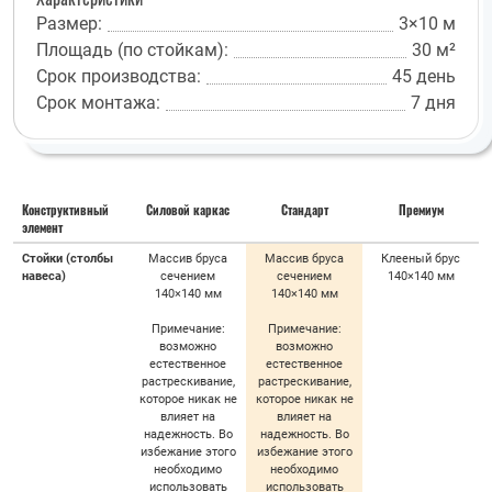
Размер:
3×10 м
Площадь (по стойкам):
30 м²
Срок производства:
45 день
Срок монтажа:
7 дня
Конструктивный
Силовой каркас
Стандарт
Премиум
элемент
Стойки (столбы
Массив бруса
Массив бруса
Клееный брус
навеса)
сечением
сечением
140×140 мм
140×140 мм
140×140 мм
Примечание:
Примечание:
возможно
возможно
естественное
естественное
растрескивание,
растрескивание,
которое никак не
которое никак не
влияет на
влияет на
надежность. Во
надежность. Во
избежание этого
избежание этого
необходимо
необходимо
использовать
использовать