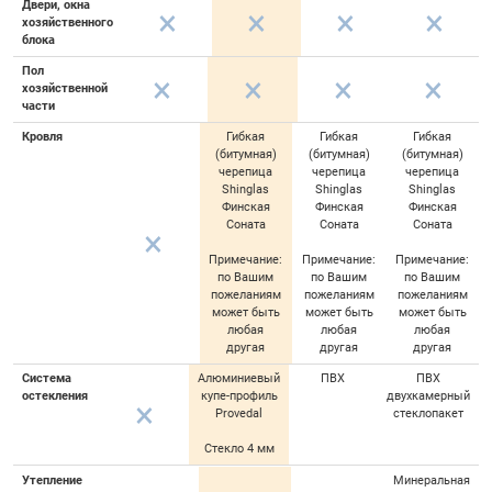
Двери, окна
хозяйственного
блока
Пол
хозяйственной
части
Кровля
Гибкая
Гибкая
Гибкая
(битумная)
(битумная)
(битумная)
черепица
черепица
черепица
Shinglas
Shinglas
Shinglas
Финская
Финская
Финская
Соната
Соната
Соната
Примечание:
Примечание:
Примечание:
по Вашим
по Вашим
по Вашим
пожеланиям
пожеланиям
пожеланиям
может быть
может быть
может быть
любая
любая
любая
другая
другая
другая
Система
Алюминиевый
ПВХ
ПВХ
остекления
купе-профиль
двухкамерный
Provedal
стеклопакет
Стекло 4 мм
Утепление
Минеральная