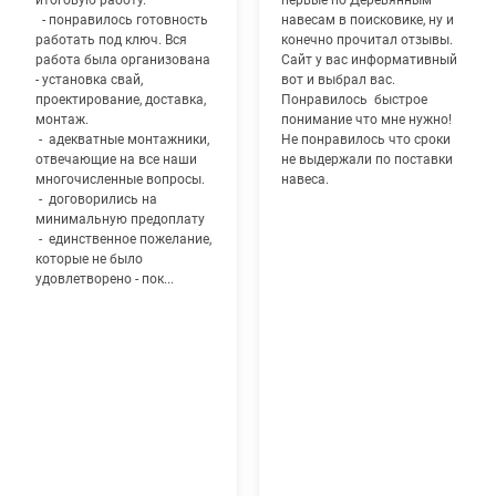
итоговую работу.
первые по Деревянным
- понравилось готовность
навесам в поисковике, ну и
работать под ключ. Вся
конечно прочитал отзывы.
работа была организована
Сайт у вас информативный
- установка свай,
вот и выбрал вас.
проектирование, доставка,
Понравилось быстрое
монтаж.
понимание что мне нужно!
- адекватные монтажники,
Не понравилось что сроки
отвечающие на все наши
не выдержали по поставки
многочисленные вопросы.
навеса.
- договорились на
минимальную предоплату
- единственное пожелание,
которые не было
удовлетворено - пок...