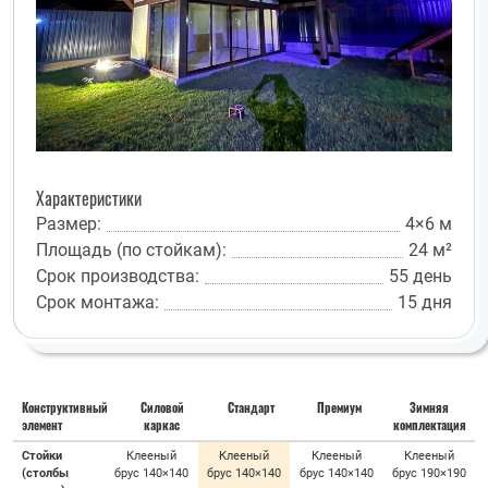
Характеристики
Размер:
4×6 м
Площадь (по стойкам):
24 м²
Срок производства:
55 день
Срок монтажа:
15 дня
Конструктивный
Силовой
Стандарт
Премиум
Зимняя
элемент
каркас
комплектация
Стойки
Клееный
Клееный
Клееный
Клееный
(столбы
брус 140×140
брус 140×140
брус 140×140
брус 190×190