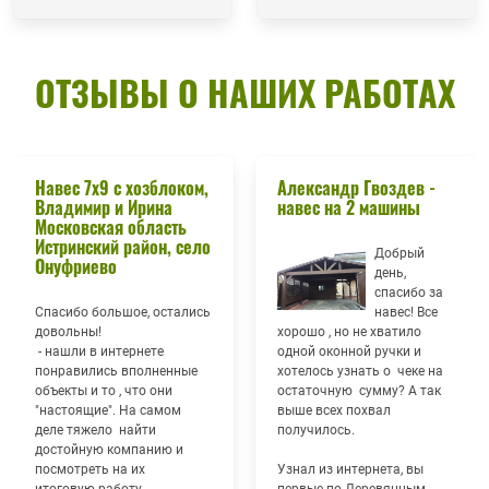
ОТЗЫВЫ О НАШИХ РАБОТАХ
Навес 7х9 с хозблоком,
Александр Гвоздев -
Владимир и Ирина
навес на 2 машины
Московская область
Истринский район, село
Добрый
Онуфриево
день,
спасибо за
Спасибо большое, остались
навес! Все
довольны!
хорошо , но не хватило
- нашли в интернете
одной оконной ручки и
понравились вполненные
хотелось узнать о чеке на
объекты и то , что они
остаточную сумму? А так
"настоящие". На самом
выше всех похвал
деле тяжело найти
получилось.
достойную компанию и
посмотреть на их
Узнал из интернета, вы