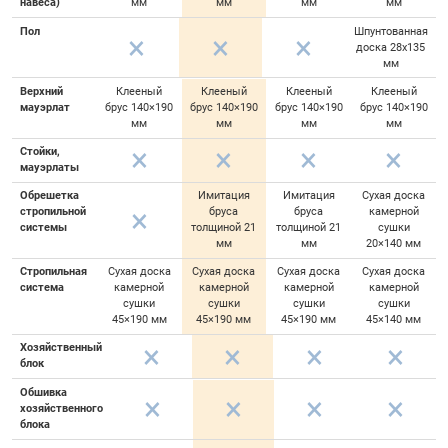
навеса)
мм
мм
мм
мм
Пол
Шпунтованная
доска 28х135
мм
Верхний
Клееный
Клееный
Клееный
Клееный
мауэрлат
брус 140×190
брус 140×190
брус 140×190
брус 140×190
мм
мм
мм
мм
Стойки,
мауэрлаты
Обрешетка
Имитация
Имитация
Сухая доска
стропильной
бруса
бруса
камерной
системы
толщиной 21
толщиной 21
сушки
мм
мм
20×140 мм
Стропильная
Сухая доска
Сухая доска
Сухая доска
Сухая доска
система
камерной
камерной
камерной
камерной
сушки
сушки
сушки
сушки
45×190 мм
45×190 мм
45×190 мм
45×140 мм
Хозяйственный
блок
Обшивка
хозяйственного
блока