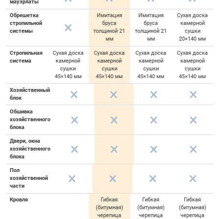
мауэрлаты
Обрешетка
Имитация
Имитация
Сухая доска
стропильной
бруса
бруса
камерной
системы
толщиной 21
толщиной 21
сушки
мм
мм
20×140 мм
Стропильная
Сухая доска
Сухая доска
Сухая доска
Сухая доска
система
камерной
камерной
камерной
камерной
сушки
сушки
сушки
сушки
45×140 мм
45×140 мм
45×140 мм
45×140 мм
Хозяйственный
блок
Обшивка
хозяйственного
блока
Двери, окна
хозяйственного
блока
Пол
хозяйственной
части
Кровля
Гибкая
Гибкая
Гибкая
(битумная)
(битумная)
(битумная)
черепица
черепица
черепица