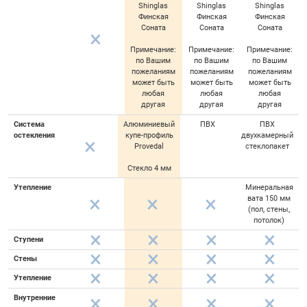
Shinglas
Shinglas
Shinglas
Финская
Финская
Финская
Соната
Соната
Соната
Примечание:
Примечание:
Примечание:
по Вашим
по Вашим
по Вашим
пожеланиям
пожеланиям
пожеланиям
может быть
может быть
может быть
любая
любая
любая
другая
другая
другая
Система
Алюминиевый
ПВХ
ПВХ
остекления
купе-профиль
двухкамерный
Provedal
стеклопакет
Стекло 4 мм
Утепление
Минеральная
вата 150 мм
(пол, стены,
потолок)
Ступени
Стены
Утепление
Внутренние