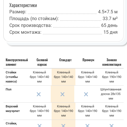
Характеристики
Размер:
4.5×7.5 м
Площадь (по стойкам):
33.7 м²
Срок производства:
65 день
Срок монтажа:
15 дня
Конструктивный
Силовой
Стандарт
Премиум
Зимняя
элемент
каркас
комплектация
Стойки
Клееный
Клееный
Клееный
Клееный
(столбы
брус 140×140
брус 140×140
брус 140×140
брус 190×190
навеса)
мм
мм
мм
мм
Пол
Шпунтованная
доска 28х135
мм
Верхний
Клееный
Клееный
Клееный
Клееный
мауэрлат
брус 140×190
брус 140×190
брус 140×190
брус 140×190
мм
мм
мм
мм
Стойки,