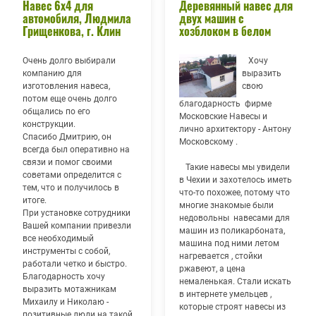
Навес 6х4 для
Деревянный навес для
автомобиля, Людмила
двух машин с
Грищенкова, г. Клин
хозблоком в белом
Очень долго выбирали
Хочу
компанию для
выразить
изготовления навеса,
свою
потом еще очень долго
благодарность фирме
общались по его
Московские Навесы и
конструкции.
лично архитектору - Антону
Спасибо Дмитрию, он
Московскому .
всегда был оперативно на
связи и помог своими
Такие навесы мы увидели
советами определится с
в Чехии и захотелось иметь
тем, что и получилось в
что-то похожее, потому что
итоге.
многие знакомые были
При установке сотрудники
недовольны навесами для
Вашей компании привезли
машин из поликарбоната,
все необходимый
машина под ними летом
инструменты с собой,
нагревается , стойки
работали четко и быстро.
ржавеют, а цена
Благодарность хочу
немаленькая. Стали искать
выразить мотажникам
в интернете умельцев ,
Михаилу и Николаю -
которые строят навесы из
позитивные люди на такой