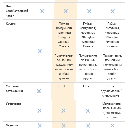
Пол
хозяйственной
части
Кровля
Гибкая
Гибкая
Гибкая
(битумная)
(битумная)
(битумная)
черепица
черепица
черепица
Shinglas
Shinglas
Shinglas
Финская
Финская
Финская
Соната
Соната
Соната
Примечание:
Примечание:
Примечание:
по Вашим
по Вашим
по Вашим
пожеланиям
пожеланиям
пожеланиям
может быть
может быть
может быть
любая
любая
любая
другая
другая
другая
Система
ПВХ
ПВХ
ПВХ
остекления
двухкамерный
стеклопакет
Утепление
Минеральная
вата 150 мм
(пол, стены,
потолок)
Ступени