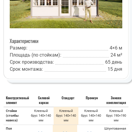
Характеристики
Размер:
4×6 м
Площадь (по стойкам):
24 м²
Срок производства:
65 день
Срок монтажа:
15 дня
Конструктивный
Силовой
Стандарт
Премиум
Зимняя
элемент
каркас
комплектация
Стойки
Клееный
Клееный
Клееный
Клееный
(столбы
брус 140×140
брус 140×140
брус 140×140
брус 190×190
навеса)
мм
мм
мм
мм
Пол
Шпунтованная