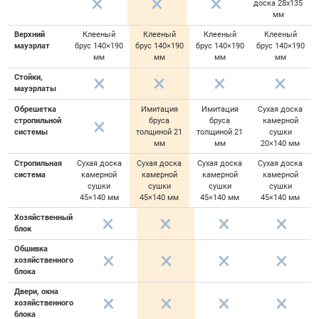
доска 28х135
мм
Верхний
Клееный
Клееный
Клееный
Клееный
мауэрлат
брус 140×190
брус 140×190
брус 140×190
брус 140×190
мм
мм
мм
мм
Стойки,
мауэрлаты
Обрешетка
Имитация
Имитация
Сухая доска
стропильной
бруса
бруса
камерной
системы
толщиной 21
толщиной 21
сушки
мм
мм
20×140 мм
Стропильная
Сухая доска
Сухая доска
Сухая доска
Сухая доска
система
камерной
камерной
камерной
камерной
сушки
сушки
сушки
сушки
45×140 мм
45×140 мм
45×140 мм
45×140 мм
Хозяйственный
блок
Обшивка
хозяйственного
блока
Двери, окна
хозяйственного
блока