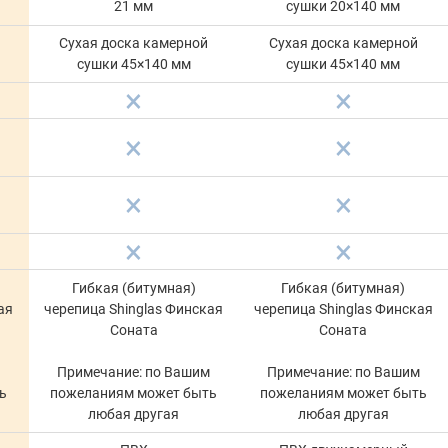
21 мм
сушки 20×140 мм
Сухая доска камерной
Сухая доска камерной
сушки 45×140 мм
сушки 45×140 мм
Гибкая (битумная)
Гибкая (битумная)
ая
черепица Shinglas Финская
черепица Shinglas Финская
Соната
Соната
м
Примечание: по Вашим
Примечание: по Вашим
ь
пожеланиям может быть
пожеланиям может быть
любая другая
любая другая