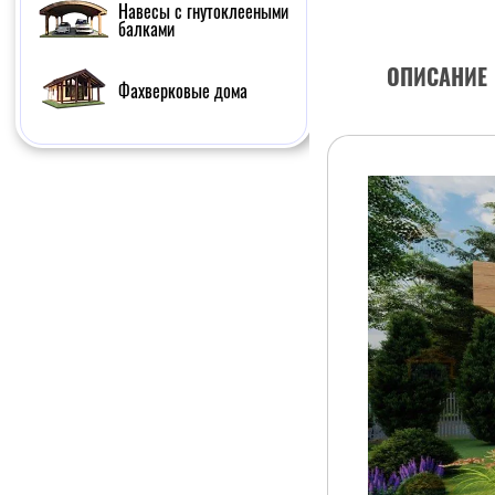
Навесы с гнутоклееными
балками
ОПИСАНИЕ
Фахверковые дома