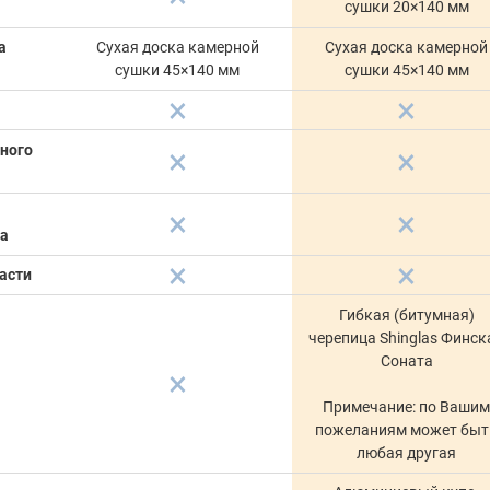
сушки 20×140 мм
а
Сухая доска камерной
Сухая доска камерной
сушки 45×140 мм
сушки 45×140 мм
ного
ка
асти
Гибкая (битумная)
черепица Shinglas Финск
Соната
Примечание: по Ваши
пожеланиям может быт
любая другая