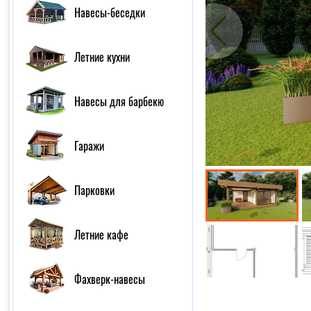
Навесы-беседки
Летние кухни
Навесы для барбекю
Гаражи
Парковки
Летние кафе
Фахверк-навесы